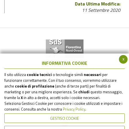
Data Ultima Modifica:
11 Settembre 2020
x
INFORMATIVA COOKIE
Società della Salute Zona Fiorentina Nord-Ovest
via Gramsci 561 - 50019 Sesto Fiorentino (FI)
Il sito utilizza
cookie tecnici
o tecnologie simili
necessari
per
C.F. - P.IVA : 05517820485
funzionare correttamente. Con il tuo consenso, vorremmo utilizzare
tel: 055 6930242 / 055 6930484 / 055 6930205 / e-mail:
anche
cookie di profilazione
(anche di terze parti) per finalità di
sds.firenzenordovest@uslcentro.toscana.it
marketing o per una migliore esperienza. Se
chiudi
questo messaggio,
tramite la
X
in alto a destra, accetti solo i cookie necessari.
Seleziona Gestisci Cookie per conoscere i cookie utilizzati e impostare i
consensi. Consulta anche la nostra
Privacy Policy
.
Seguici su:
GESTISCI COOKIE