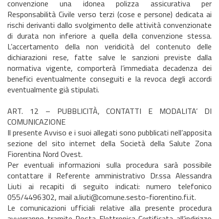
convenzione una idonea polizza assicurativa per
Responsabilità Civile verso terzi (cose e persone) dedicata ai
rischi derivanti dallo svolgimento delle attività convenzionate
di durata non inferiore a quella della convenzione stessa.
L’accertamento della non veridicità del contenuto delle
dichiarazioni rese, fatte salve le sanzioni previste dalla
normativa vigente, comporterà l’immediata decadenza dei
benefici eventualmente conseguiti e la revoca degli accordi
eventualmente già stipulati.
ART. 12 – PUBBLICITÀ, CONTATTI E MODALITA’ DI
COMUNICAZIONE
Il presente Avviso e i suoi allegati sono pubblicati nell’apposita
sezione del sito internet della Società della Salute Zona
Fiorentina Nord Ovest.
Per eventuali informazioni sulla procedura sarà possibile
contattare il Referente amministrativo Dr.ssa Alessandra
Liuti ai recapiti di seguito indicati: numero telefonico
055/4496302, mail a.liuti@comune.sesto-fiorentino.fi.it.
Le comunicazioni ufficiali relative alla presente procedura
avverranno tramite Posta Elettronica Certificata all’indirizzo