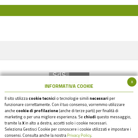
x
INFORMATIVA COOKIE
Il sito utilizza
cookie tecnici
o tecnologie simili
necessari
per
Società della Salute Zona Fiorentina Nord-Ovest
funzionare correttamente. Con il tuo consenso, vorremmo utilizzare
via Gramsci 561 - 50019 Sesto Fiorentino (FI)
anche
cookie di profilazione
(anche di terze parti) per finalità di
C.F. - P.IVA : 05517820485
marketing o per una migliore esperienza. Se
chiudi
questo messaggio,
tel: 055 6930242 / 055 6930484 / 055 6930205 / e-mail:
tramite la
X
in alto a destra, accetti solo i cookie necessari.
sds.firenzenordovest@uslcentro.toscana.it
Seleziona Gestisci Cookie per conoscere i cookie utilizzati e impostare i
consensi. Consulta anche la nostra
Privacy Policy
.