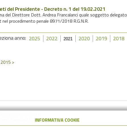
eti del Presidente - Decreto n. 1 del 19.02.2021
a del Direttore Dott. Andrea Francalanci quale soggetto delegato a
 nel procedimento penale 8971/2018 R.G.N.R.
eziona anno:
2025
2022
2020
2019
2018
2021
 2015 >
a Fiorentina Nord-Ovest
esto Fiorentino (FI)
INFORMATIVA COOKIE
5