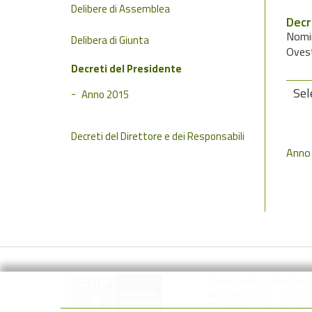
Delibere di Assemblea
Decr
Nomin
Delibera di Giunta
Ovest
Decreti del Presidente
Sel
Anno 2015
Decreti del Direttore e dei Responsabili
Anno
Società della Salute Zon
via Gramsci 561 - 50019 S
C.F. - P.IVA : 0551782048