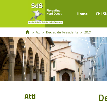
Home
Chi S
>
Atti
>
Decreti del Presidente
>
2021
De
Atti