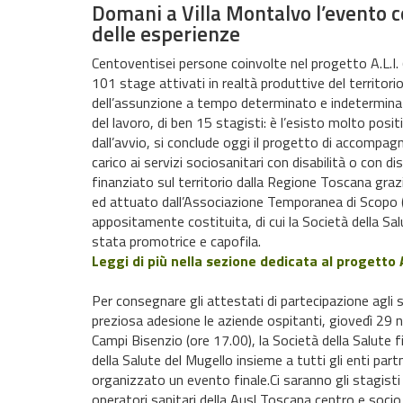
Domani a Villa Montalvo l’evento co
delle esperienze
Centoventisei persone coinvolte nel progetto A.L.I.
101 stage attivati in realtà produttive del territori
dell’assunzione a tempo determinato e indeterminat
del lavoro, di ben 15 stagisti: è l’esisto molto posit
dall’avvio, si conclude oggi il progetto di accompag
carico ai servizi sociosanitari con disabilità o con d
finanziato sul territorio dalla Regione Toscana gra
ed attuato dall’Associazione Temporanea di Scopo 
appositamente costituita, di cui la Società della Sa
stata promotrice e capofila.
Leggi di più nella sezione dedicata al progetto A
Per consegnare gli attestati di partecipazione agli st
preziosa adesione le aziende ospitanti, giovedì 29 
Campi Bisenzio (ore 17.00), la Società della Salute 
della Salute del Mugello insieme a tutti gli enti par
organizzato un evento finale.Ci saranno gli stagisti e 
operatori sanitari della Ausl Toscana centro e socio 