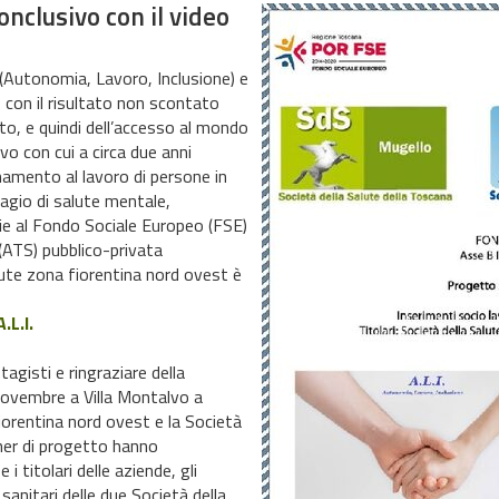
nclusivo con il video
 (Autonomia, Lavoro, Inclusione) e
o con il risultato non scontato
o, e quindi dell’accesso al mondo
ivo con cui a circa due anni
namento al lavoro di persone in
isagio di salute mentale,
zie al Fondo Sociale Europeo (FSE)
(ATS) pubblico-privata
lute zona fiorentina nord ovest è
.L.I.
agisti e ringraziare della
novembre a Villa Montalvo a
fiorentina nord ovest e la Società
tner di progetto hanno
i titolari delle aziende, gli
sanitari delle due Società della