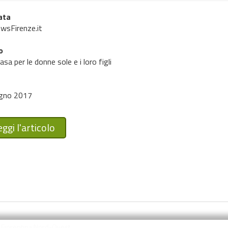
ata
wsFirenze.it
o
sa per le donne sole e i loro figli
ugno 2017
ggi l'articolo
a Fiorentina Nord-Ovest