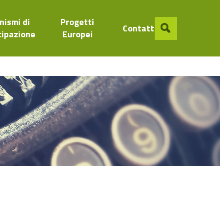
nismi di
Progetti
Contatti
cipazione
Europei