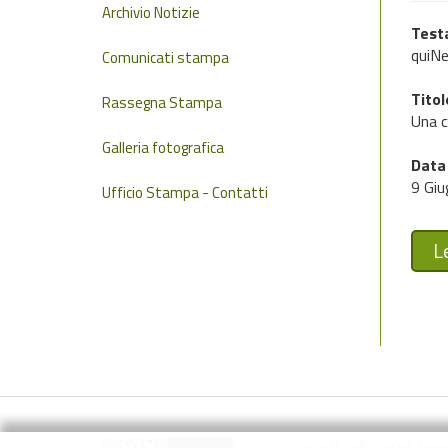
Archivio Notizie
Test
quiNe
Comunicati stampa
Titol
Rassegna Stampa
Una ca
Galleria fotografica
Data
9 Gi
Ufficio Stampa - Contatti
Le
Società della Salute Zon