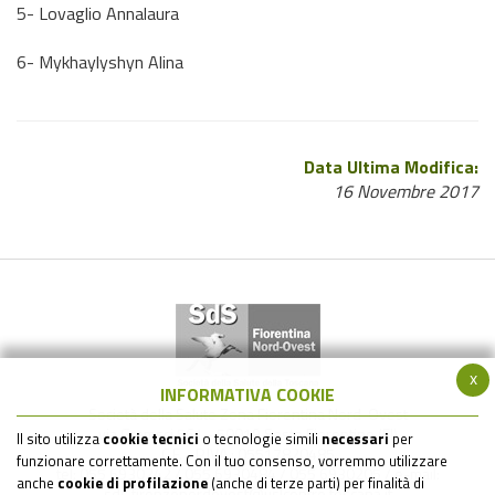
5- Lovaglio Annalaura
6- Mykhaylyshyn Alina
Data Ultima Modifica:
16 Novembre 2017
x
INFORMATIVA COOKIE
Società della Salute Zona Fiorentina Nord-Ovest
via Gramsci 561 - 50019 Sesto Fiorentino (FI)
Il sito utilizza
cookie tecnici
o tecnologie simili
necessari
per
C.F. - P.IVA : 05517820485
funzionare correttamente. Con il tuo consenso, vorremmo utilizzare
tel: 055 6930242 / 055 6930484 / 055 6930205 / e-mail:
anche
cookie di profilazione
(anche di terze parti) per finalità di
sds.firenzenordovest@uslcentro.toscana.it