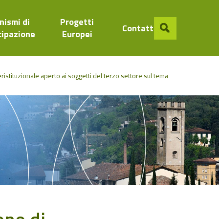
nismi di
Progetti
Contatti
cipazione
Europei
eristituzionale aperto ai soggetti del terzo settore sul tema