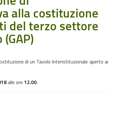
one di
va alla costituzione
ti del terzo settore
o (GAP)
 costituzione di un Tavolo Interistituzionale aperto ai
018
alle ore
12.00
.