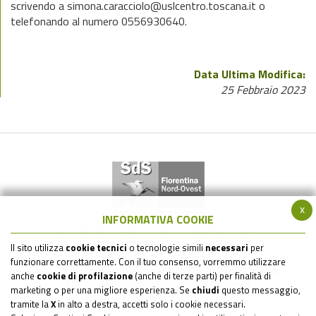
scrivendo a simona.caracciolo@uslcentro.toscana.it o
telefonando al numero 0556930640.
Data Ultima Modifica:
25 Febbraio 2023
x
INFORMATIVA COOKIE
Società della Salute Zona Fiorentina Nord-Ovest
via Gramsci 561 - 50019 Sesto Fiorentino (FI)
Il sito utilizza
cookie tecnici
o tecnologie simili
necessari
per
C.F. - P.IVA : 05517820485
funzionare correttamente. Con il tuo consenso, vorremmo utilizzare
tel: 055 6930242 / 055 6930484 / 055 6930205 / e-mail:
anche
cookie di profilazione
(anche di terze parti) per finalità di
sds.firenzenordovest@uslcentro.toscana.it
marketing o per una migliore esperienza. Se
chiudi
questo messaggio,
tramite la
X
in alto a destra, accetti solo i cookie necessari.