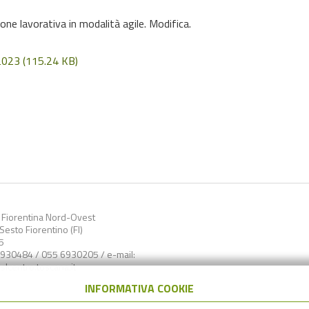
ne lavorativa in modalità agile. Modifica.
.2023
(115.24 KB)
a Fiorentina Nord-Ovest
esto Fiorentino (FI)
5
6930484 / 055 6930205 / e-mail:
lcentro.toscana.it
INFORMATIVA COOKIE