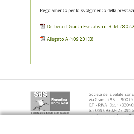
Regolamento per lo svolgimento della prestazio
Delibera di Giunta Esecutiva n. 3 del 28.02
Allegato A
(109.23 KB)
Società della Salute Zon
via Gramsci 561 - 50019 S
C.F. - P.IVA : 0551782048
tel: 055 6930242 / 055 
sds.firenzenordovest@us