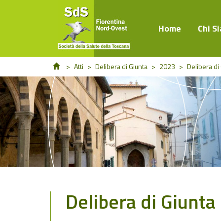
Home
Chi S
>
Atti
>
Delibera di Giunta
>
2023
>
Delibera di
Delibera di Giunta