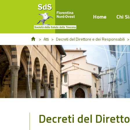
Home
Chi S
>
Atti
>
Decreti del Direttore e dei Responsabili
>
Decreti del Dirett