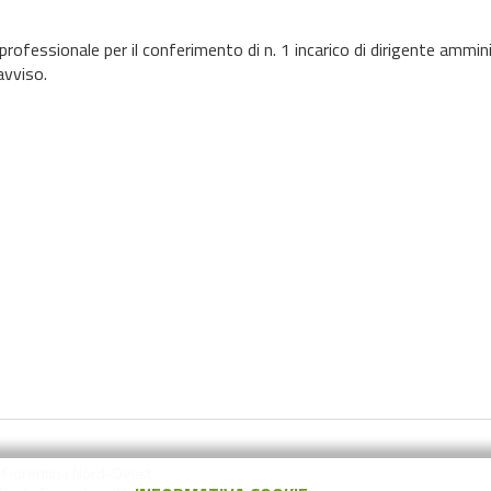
o professionale per il conferimento di n. 1 incarico di dirigente am
avviso.
a Fiorentina Nord-Ovest