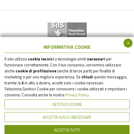
x
INFORMATIVA COOKIE
Società della Salute Zona Fiorentina Nord-Ovest
via Gramsci 561 - 50019 Sesto Fiorentino (FI)
Il sito utilizza
cookie tecnici
o tecnologie simili
necessari
per
C.F. - P.IVA : 05517820485
funzionare correttamente. Con il tuo consenso, vorremmo utilizzare
tel: 055 6930242 / 055 6930484 / 055 6930205 / e-mail:
anche
cookie di profilazione
(anche di terze parti) per finalità di
sds.firenzenordovest@uslcentro.toscana.it
marketing o per una migliore esperienza. Se
chiudi
questo messaggio,
tramite la
X
in alto a destra, accetti solo i cookie necessari.
Seleziona Gestisci Cookie per conoscere i cookie utilizzati e impostare i
consensi. Consulta anche la nostra
Privacy Policy
.
Seguici su:
GESTISCI COOKIE
ACCETTA SOLO I NECESSARI
ACCETTA TUTTI