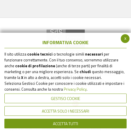
x
INFORMATIVA COOKIE
Il sito utilizza
cookie tecnici
o tecnologie simili
necessari
per
Società della Salute Zona Fiorentina Nord-Ovest
funzionare correttamente. Con il tuo consenso, vorremmo utilizzare
via Gramsci 561 - 50019 Sesto Fiorentino (FI)
anche
cookie di profilazione
(anche di terze parti) per finalità di
C.F. - P.IVA : 05517820485
marketing o per una migliore esperienza. Se
chiudi
questo messaggio,
tel: 055 6930242 / 055 6930484 / 055 6930205 / e-mail:
tramite la
X
in alto a destra, accetti solo i cookie necessari.
sds.firenzenordovest@uslcentro.toscana.it
Seleziona Gestisci Cookie per conoscere i cookie utilizzati e impostare i
consensi. Consulta anche la nostra
Privacy Policy
.
GESTISCI COOKIE
Seguici su:
ACCETTA SOLO I NECESSARI
ACCETTA TUTTI
Mappa del Sito
Privacy Policy
Cookie Policy
Contatti