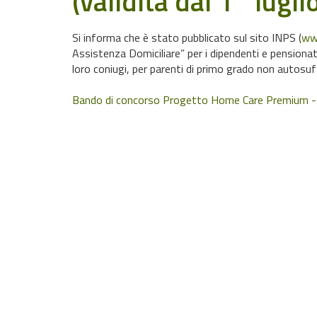
(validità dal 1° lugl
Si informa che è stato pubblicato sul sito INPS (
www
Assistenza Domiciliare” per i dipendenti e pensionati p
loro coniugi, per parenti di primo grado non autosuff
Bando di concorso Progetto Home Care Premium -