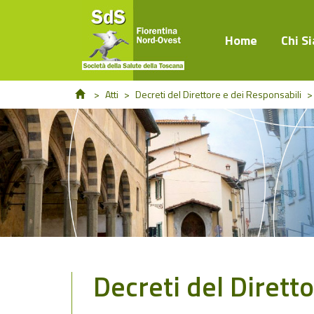
Home
Chi S
>
Atti
>
Decreti del Direttore e dei Responsabili
>
Decreti del Dirett