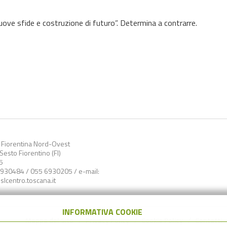
uove sfide e costruzione di futuro”. Determina a contrarre.
)
a Fiorentina Nord-Ovest
esto Fiorentino (FI)
5
6930484 / 055 6930205 / e-mail:
lcentro.toscana.it
INFORMATIVA COOKIE
Mappa del Sito
Privacy Policy
Cookie Policy
Contatti