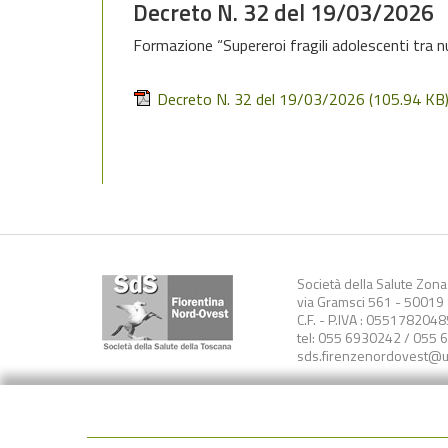
Decreto N. 32 del 19/03/2026
Formazione “Supereroi fragili adolescenti tra n
Decreto N. 32 del 19/03/2026
(105.94 KB
Società della Salute Zon
via Gramsci 561 - 50019 S
C.F. - P.IVA : 0551782048
tel: 055 6930242 / 055 
sds.firenzenordovest@us