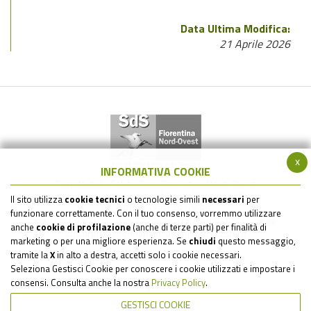
Data Ultima Modifica:
21 Aprile 2026
x
INFORMATIVA COOKIE
Società della Salute Zona Fiorentina Nord-Ovest
via Gramsci 561 - 50019 Sesto Fiorentino (FI)
Il sito utilizza
cookie tecnici
o tecnologie simili
necessari
per
C.F. - P.IVA : 05517820485
funzionare correttamente. Con il tuo consenso, vorremmo utilizzare
tel: 055 6930242 / 055 6930484 / 055 6930205 / e-mail:
anche
cookie di profilazione
(anche di terze parti) per finalità di
sds.firenzenordovest@uslcentro.toscana.it
marketing o per una migliore esperienza. Se
chiudi
questo messaggio,
tramite la
X
in alto a destra, accetti solo i cookie necessari.
Seleziona Gestisci Cookie per conoscere i cookie utilizzati e impostare i
consensi. Consulta anche la nostra
Privacy Policy
.
Seguici su:
GESTISCI COOKIE