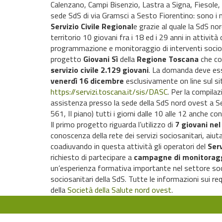
Calenzano, Campi Bisenzio, Lastra a Signa, Fiesole, S
sede SdS di via Gramsci a Sesto Fiorentino: sono i 
Servizio Civile Regional
e grazie al quale la SdS no
territorio 10 giovani fra i 18 ed i 29 anni in attività 
programmazione e monitoraggio di interventi sociosa
progetto
Giovani Sì
della
Regione Toscana
che co
servizio civile 2.129 giovani
. La domanda deve ess
venerdì 16 dicembre
esclusivamente on line sul si
https://servizi.toscana.it/sis/DASC
. Per la compilazi
assistenza presso la sede della SdS nord ovest a S
561, II piano) tutti i giorni dalle 10 alle 12 anche c
Il primo progetto riguarda l’utilizzo di
7 giovani ne
conoscenza della rete dei servizi sociosanitari, aiutare
coadiuvando in questa attività gli operatori del
Ser
richiesto di partecipare a
campagne di monitorag
un’esperienza formativa importante nel settore socio
sociosanitari della SdS. Tutte le informazioni sui req
della
Società della Salute nord ovest
.