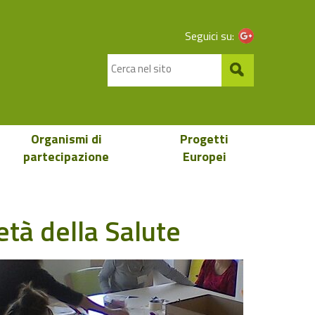
Seguici su:
Organismi di
Progetti
partecipazione
Europei
età della Salute