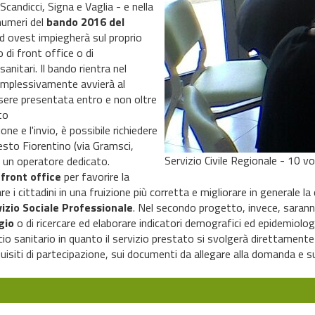
candicci, Signa e Vaglia - e nella
numeri del
bando 2016 del
rd ovest impiegherà sul proprio
o di
front
office
o di
nitari. Il bando rientra nel
mplessivamente avvierà al
ere presentata entro e non oltre
to
one e l'invio, è possibile richiedere
esto Fiorentino (via Gramsci,
Servizio Civile Regionale - 10 vo
on un operatore dedicato.
l
front
office
per favorire la
 i cittadini in una fruizione più corretta e migliorare in generale la q
vizio Sociale Professionale
. Nel secondo progetto, invece, saran
gio
o di ricercare ed elaborare indicatori demografici ed epidemiologic
 sanitario in quanto il servizio prestato si svolgerà direttamente 
uisiti di partecipazione, sui documenti da allegare alla domanda e sul