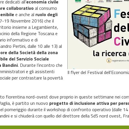
 dedicati all’
economia civile
re collaborativo
al consumo
enibile
e anche al
ruolo degli
7-19 Novembre 2016) che il
ritorio insieme a Legambiente,
rocinio della Regione Toscana e
ario informativo e di
dro Pertini, dalle 10 alle 13) al
tore della Società della zona
ile del Servizio Sociale
a Bandini
. Durante l’incontro che
mministratori e gli assistenti
Il flyer del Festival dell'Economia
à sociale per contrastare la povertà
etto fiorentina nord-ovest dove proprio in queste settimane nei com
Vaglia, è partito un nuovo
progetto di inclusione attiva per perso
nel pomeriggio durante il workshop di confronto operativo (dalle 14 al
na Bandini e si chiuderà con quello del direttore della SdS nord ovest