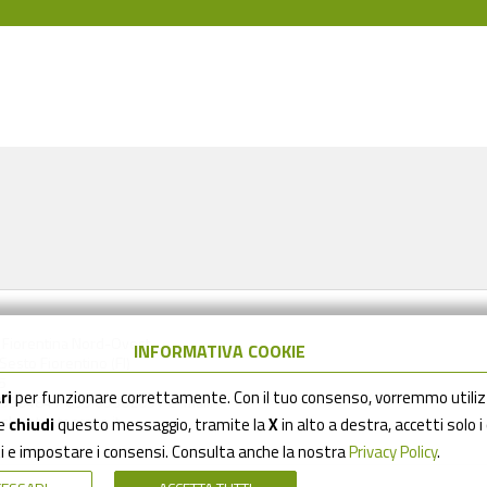
a Fiorentina Nord-Ovest
INFORMATIVA COOKIE
esto Fiorentino (FI)
5
ri
per funzionare correttamente. Con il tuo consenso, vorremmo utili
6930484 / 055 6930205 / e-mail:
lcentro.toscana.it
Se
chiudi
questo messaggio, tramite la
X
in alto a destra, accetti solo i
ti e impostare i consensi. Consulta anche la nostra
Privacy Policy
.