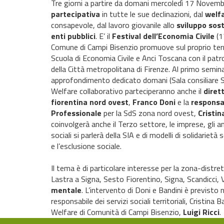
Tre giorni a partire da domani mercoledì 17 Novembre
partecipativa
in tutte le sue declinazioni, dal
welfa
consapevole, dal lavoro giovanile allo
sviluppo sost
enti pubblici
. E’ il
Festival dell’Economia Civile
(1
Comune di Campi Bisenzio promuove sul proprio ter
Scuola di Economia Civile e Anci Toscana con il pat
della Città metropolitana di Firenze. Al primo semin
approfondimento dedicato domani (Sala consiliare San
Welfare collaborativo parteciperanno anche il
diret
fiorentina nord ovest
,
Franco Doni
e la
responsab
Professionale
per la SdS zona nord ovest,
Cristin
coinvolgerà anche il Terzo settore, le imprese, gli a
sociali si parlerà della SIA e di modelli di solidariet
e l’esclusione sociale.
Il tema è di particolare interesse per la zona-distr
Lastra a Signa, Sesto Fiorentino, Signa, Scandicci, 
mentale
. L’intervento di Doni e Bandini è previsto 
responsabile dei servizi sociali territoriali, Cristi
Welfare di Comunità di Campi Bisenzio,
Luigi Ricci
.