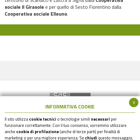
territorio di Scandicci e Lastra a Signa dalla
Cooperativa
sociale Il Girasole
e per quello di Sesto Fiorentino dalla
Cooperativa sociale Elleuno
.
x
INFORMATIVA COOKIE
Il sito utilizza
cookie tecnici
o tecnologie simili
necessari
per
Società della Salute Zona Fiorentina Nord-Ovest
funzionare correttamente. Con il tuo consenso, vorremmo utilizzare
via Gramsci 561 - 50019 Sesto Fiorentino (FI)
anche
cookie di profilazione
(anche di terze parti) per finalità di
C.F. - P.IVA : 05517820485
marketing o per una migliore esperienza. Se
chiudi
questo messaggio,