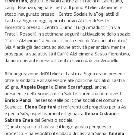
Fiorentino
, gratuiti e rivolti anche ai cittadini di Calenzano,
Campi Bisenzio, Signa e Lastra. Il primo Atelier Alzheimer è
stato inaugurato presso il Centro Sociale (viaTogliatti) di
Lastra a Signa e oggi aprirà il nuovo Atelier di Sesto
Fiorentino presso il Centro Diurno “Luigi Amaducci” (in via
Fratelli Rosselli).In settimana seguirà l’attivazione dello spazio
“Caffè Alzheimer” a Scandicci,nella sede di “Anziani al centro”
(via Alardi) già dedicata ad alcune attività per anziani mentre
prosegue la sua attività il Caffè Alzheimer a Sesto Fiorentino,
da anni operante presso il Centro Civico 4 di via Veronelli.
All'inaugurazione dell'Atelier di Lastra a Signa erano presenti
oltre al sindaco e all’assessore alle politiche sociali di Lastra
aSigna,
Angela Bagni
e
Elena Scarafuggi
, anche il
presidente della Società della Salute fiorentina nord ovest,
Enrico Panzi
, l’assessorealle politiche sociali del comune di
Scandicci,
Elena Capitani
e i referenti del progetto per la Asl
e per la SdS, rispettivamente il geriatra
Renzo Cisbani
e
Sabrina Enea
del Servizio sociale.
“Questo spazio a Lastra è il luogo giusto per questo
progetto – ha esordito il sindaco di Lastra a Signa,
Angela