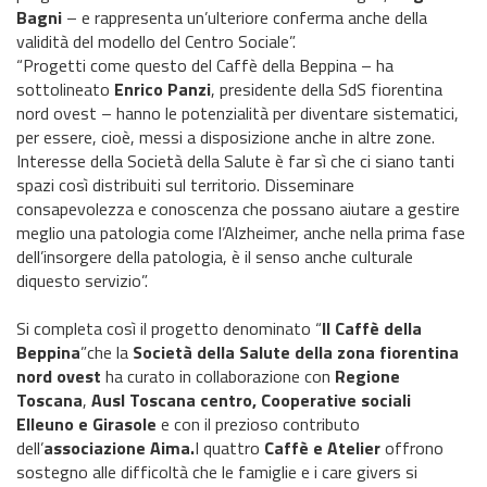
Bagni
– e rappresenta un’ulteriore conferma anche della
validità del modello del Centro Sociale”.
“Progetti come questo del Caffè della Beppina – ha
sottolineato
Enrico Panzi
, presidente della SdS fiorentina
nord ovest – hanno le potenzialità per diventare sistematici,
per essere, cioè, messi a disposizione anche in altre zone.
Interesse della Società della Salute è far sì che ci siano tanti
spazi così distribuiti sul territorio. Disseminare
consapevolezza e conoscenza che possano aiutare a gestire
meglio una patologia come l’Alzheimer, anche nella prima fase
dell’insorgere della patologia, è il senso anche culturale
diquesto servizio”.
Si completa così il progetto denominato “
Il Caffè della
Beppina
”che la
Società della Salute della zona fiorentina
nord ovest
ha curato in collaborazione con
Regione
Toscana
,
Ausl Toscana centro, Cooperative sociali
Elleuno e Girasole
e con il prezioso contributo
dell’
associazione Aima.
I quattro
Caffè e Atelier
offrono
sostegno alle difficoltà che le famiglie e i care givers si