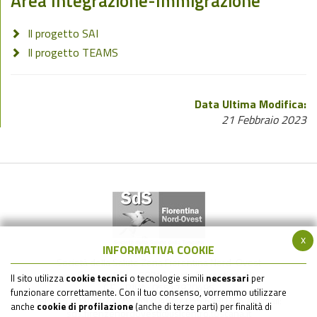
Area Integrazione-Immigrazione
Il progetto SAI
Il progetto TEAMS
Data Ultima Modifica:
21 Febbraio 2023
x
INFORMATIVA COOKIE
Società della Salute Zona Fiorentina Nord-Ovest
via Gramsci 561 - 50019 Sesto Fiorentino (FI)
Il sito utilizza
cookie tecnici
o tecnologie simili
necessari
per
C.F. - P.IVA : 05517820485
funzionare correttamente. Con il tuo consenso, vorremmo utilizzare
tel: 055 6930242 / 055 6930484 / 055 6930205 / e-mail:
anche
cookie di profilazione
(anche di terze parti) per finalità di
sds.firenzenordovest@uslcentro.toscana.it