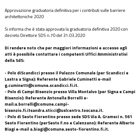
Approvazione graduatoria definitiva per i contributi sulle barriere
architettoniche 2020
Si informa che è stata approvata la graduatoria definitiva 2020 con
decreto Direttore SDS n.70 del 31.03.2020
Di rendere noto che per maggiori informazioni e accesso agli
atti è possibile contattare i competenti Uffici Amministrativi
della SdS:
- Polo diScandicci presso il Palazzo Comunale (per Scandicci e
Lastra a Signa): Referente Gabriele Cuminetti e-mail
g.cuminetti@comune.scandicci.fi.it.
- Polo di Campi Bisenzio presso Villa Montalvo (per Signa e Campi
Bisenzio): Referente Antonella Borrelli e-
mail:
a.borrelli@comune.campi-
bisenzio.fi.it
sandra.sticci@uslcentro.toscana.it.
- Polo di Sesto Fiorentino presso sede SDS Via A. Gramsci n. 561
Sesto Fiorentino (perSesto F.no e Calenzano): Referente Alberto
Biagi e-mail a.biagi@comune.sesto-fiorentino.fi.it.