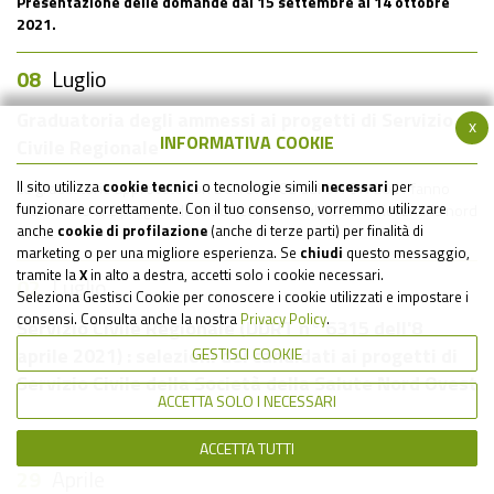
Presentazione delle domande dal 15 settembre al 14 ottobre
2021.
08
Luglio
Graduatoria degli ammessi ai progetti di Servizio
x
INFORMATIVA COOKIE
Civile Regionale
Il sito utilizza
cookie tecnici
o tecnologie simili
necessari
per
Le graduatorie approvate con Decreto 102 del 07/07/2021 fanno
funzionare correttamente. Con il tuo consenso, vorremmo utilizzare
riferimento ai 2 progetti della Società della Salute zona fiorentina nord
anche
cookie di profilazione
(anche di terze parti) per finalità di
ovest
marketing o per una migliore esperienza. Se
chiudi
questo messaggio,
tramite la
X
in alto a destra, accetti solo i cookie necessari.
02
Luglio
Seleziona Gestisci Cookie per conoscere i cookie utilizzati e impostare i
consensi. Consulta anche la nostra
Privacy Policy
.
Servizio Civile Regionale (DDRT n° 6315 dell'8
aprile 2021) : selezioni dei candidati ai progetti di
GESTISCI COOKIE
Servizio Civile della Società della Salute Nord Ovest
ACCETTA SOLO I NECESSARI
ACCETTA TUTTI
29
Aprile