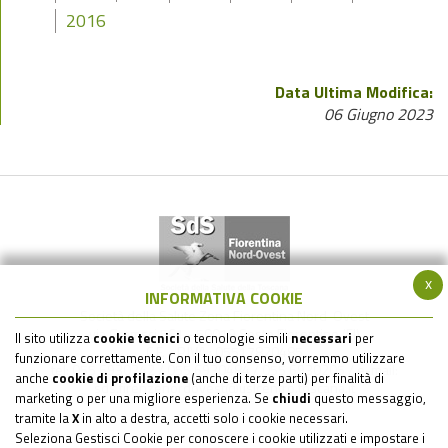
2016
Data Ultima Modifica:
06 Giugno 2023
x
INFORMATIVA COOKIE
Società della Salute Zona Fiorentina Nord-Ovest
via Gramsci 561 - 50019 Sesto Fiorentino (FI)
Il sito utilizza
cookie tecnici
o tecnologie simili
necessari
per
C.F. - P.IVA : 05517820485
funzionare correttamente. Con il tuo consenso, vorremmo utilizzare
tel: 055 6930242 / 055 6930484 / 055 6930205 / e-mail:
anche
cookie di profilazione
(anche di terze parti) per finalità di
sds.firenzenordovest@uslcentro.toscana.it
marketing o per una migliore esperienza. Se
chiudi
questo messaggio,
tramite la
X
in alto a destra, accetti solo i cookie necessari.
Seleziona Gestisci Cookie per conoscere i cookie utilizzati e impostare i