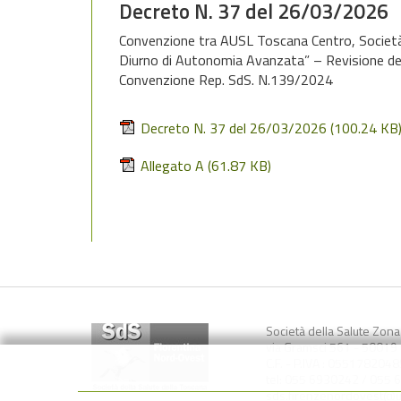
Decreto N. 37 del 26/03/2026
Convenzione tra AUSL Toscana Centro, Società de
Diurno di Autonomia Avanzata” – Revisione degli
Convenzione Rep. SdS. N.139/2024
Decreto N. 37 del 26/03/2026
(100.24 KB
Allegato A
(61.87 KB)
Società della Salute Zon
via Gramsci 561 - 50019 S
C.F. - P.IVA : 0551782048
tel: 055 6930242 / 055 
sds.firenzenordovest@us