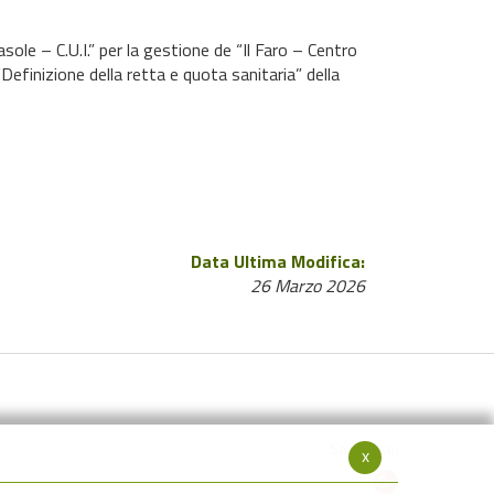
le – C.U.I.” per la gestione de “Il Faro – Centro
efinizione della retta e quota sanitaria” della
Data Ultima Modifica:
26 Marzo 2026
Seguici su:
x