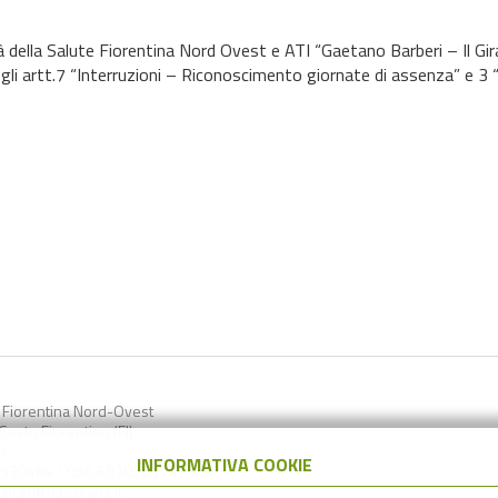
lla Salute Fiorentina Nord Ovest e ATI “Gaetano Barberi – Il Giraso
 artt.7 “Interruzioni – Riconoscimento giornate di assenza” e 3 “D
)
a Fiorentina Nord-Ovest
esto Fiorentino (FI)
5
INFORMATIVA COOKIE
6930484 / 055 6930205 / e-mail:
lcentro.toscana.it