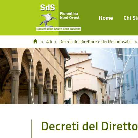
Home
Chi S
>
Atti
>
Decreti del Direttore e dei Responsabili
>
Decreti del Dirett