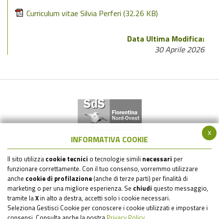
Curriculum vitae Silvia Perferi
(32.26 KB)
Data Ultima Modifica:
30 Aprile 2026
x
INFORMATIVA COOKIE
Società della Salute Zona Fiorentina Nord-Ovest
via Gramsci 561 - 50019 Sesto Fiorentino (FI)
Il sito utilizza
cookie tecnici
o tecnologie simili
necessari
per
C.F. - P.IVA : 05517820485
funzionare correttamente. Con il tuo consenso, vorremmo utilizzare
tel: 055 6930242 / 055 6930484 / 055 6930205 / e-mail:
anche
cookie di profilazione
(anche di terze parti) per finalità di
sds.firenzenordovest@uslcentro.toscana.it
marketing o per una migliore esperienza. Se
chiudi
questo messaggio,
tramite la
X
in alto a destra, accetti solo i cookie necessari.
Seleziona Gestisci Cookie per conoscere i cookie utilizzati e impostare i
consensi. Consulta anche la nostra
Privacy Policy
.