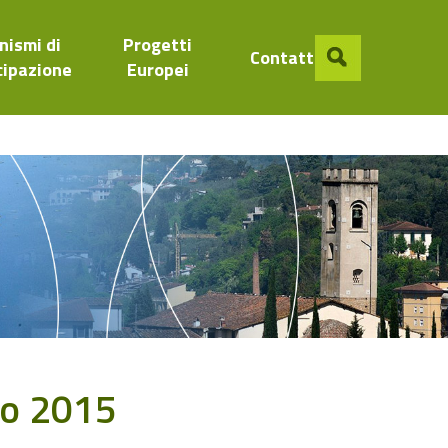
nismi di
Progetti
Contatti
cipazione
Europei
no 2015