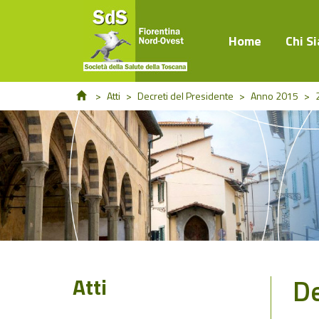
Home
Chi S
>
Atti
>
Decreti del Presidente
>
Anno 2015
>
De
Atti