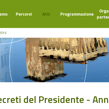
Orga
iamo
Percorsi
Atti
Programmazione
parte
2015
creti del Presidente - An