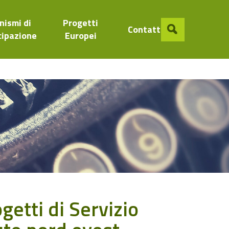
nismi di
Progetti
Contatti
cipazione
Europei
getti di Servizio