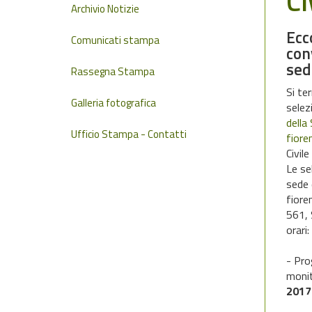
Ci
Archivio Notizie
Ecc
Comunicati stampa
con
sed
Rassegna Stampa
Si te
Galleria fotografica
selez
della
Ufficio Stampa - Contatti
fiore
Civil
Le se
sede 
fiore
561, 
orari:
- Pro
monit
201