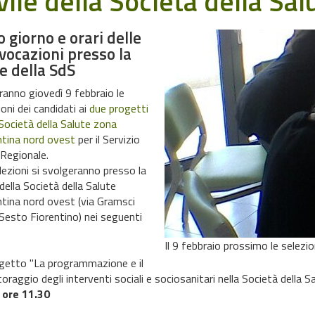
vile della Società della Sa
o giorno e orari delle
vocazioni presso la
e della SdS
rranno giovedì 9 febbraio le
ioni dei candidati ai
due progetti
 Società della Salute zona
ntina nord ovest
per il Servizio
e Regionale.
lezioni si svolgeranno presso la
della Società della Salute
ntina nord ovest (via Gramsci
Sesto Fiorentino) nei seguenti
Il 9 febbraio prossimo le selezion
getto "La programmazione e il
oraggio degli interventi sociali e sociosanitari nella Società della 
7
ore 11.30