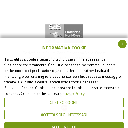
x
INFORMATIVA COOKIE
Società della Salute Zona Fiorentina Nord-Ovest
via Gramsci 561 - 50019 Sesto Fiorentino (FI)
Il sito utilizza
cookie tecnici
o tecnologie simili
necessari
per
C.F. - P.IVA : 05517820485
funzionare correttamente. Con il tuo consenso, vorremmo utilizzare
tel: 055 6930242 / 055 6930484 / 055 6930205 / e-mail:
anche
cookie di profilazione
(anche di terze parti) per finalità di
sds.firenzenordovest@uslcentro.toscana.it
marketing o per una migliore esperienza. Se
chiudi
questo messaggio,
tramite la
X
in alto a destra, accetti solo i cookie necessari.
Seleziona Gestisci Cookie per conoscere i cookie utilizzati e impostare i
consensi. Consulta anche la nostra
Privacy Policy
.
Seguici su:
GESTISCI COOKIE
ACCETTA SOLO I NECESSARI
ACCETTA TUTTI