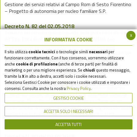
Gestione dei servizi relativi al Campo Rom di Sesto Fiorentino
– Progetto di autonomia per nucleo familiare S.P.
Decreto N. 82 del 02.05.2018
Acquisto del servizio di responsabile della protezione dei dati
x
(RPD) o Data Protection Officier (DPO) su MEPA per
INFORMATIVA COOKIE
adeguamento teorico/pratico alla normativa europea
Il sito utilizza
cookie tecnici
o tecnologie simili
necessari
per
“Regolamento 679/2016”(GDPR) in materia di protezione dei
funzionare correttamente. Con il tuo consenso, vorremmo utilizzare
dati personali e svolgimento dei compiti previsti dagli artt.
anche
cookie di profilazione
(anche di terze parti) per finalità di
37/38/39 del suddetto Regolamento. CIG: Z43234BE73
marketing o per una migliore esperienza. Se
chiudi
questo messaggio,
tramite la
X
in alto a destra, accetti solo i cookie necessari.
Decreto N. 81 del 02.05.2018
Seleziona Gestisci Cookie per conoscere i cookie utilizzati e impostare i
Partecipazione degli AASS componenti il Gruppo operativo
consensi. Consulta anche la nostra
Privacy Policy
.
Emergenza Sociale della SdS Zona Fiorentina Nord Ovest al
GESTISCI COOKIE
seminario “Disastri ed emergenze personali e familiari: un
nuovo ambito di lavoro del Servizio Sociale” organizzato dalla
ACCETTA SOLO I NECESSARI
agenzia per la formazione della USL 11 Empoli - AUSL
Toscana Centro - 11 Maggio 2018. CIG: Z312361F78
ACCETTA TUTTI
Decreto N. 80 del 02.05.2018