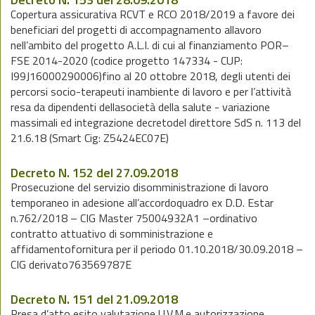
Copertura assicurativa RCVT e RCO 2018/2019 a favore dei
beneficiari del progetti di accompagnamento allavoro
nell’ambito del progetto A.L.I. di cui al finanziamento POR–
FSE 2014-2020 (codice progetto 147334 - CUP:
I99J16000290006)fino al 20 ottobre 2018, degli utenti dei
percorsi socio-terapeuti inambiente di lavoro e per l’attività
resa da dipendenti dellasocietà della salute - variazione
massimali ed integrazione decretodel direttore SdS n. 113 del
21.6.18 (Smart Cig: Z5424EC07E)
Decreto N. 152 del 27.09.2018
Prosecuzione del servizio disomministrazione di lavoro
temporaneo in adesione all’accordoquadro ex D.D. Estar
n.762/2018 – CIG Master 75004932A1 –ordinativo
contratto attuativo di somministrazione e
affidamentofornitura per il periodo 01.10.2018/30.09.2018 –
CIG derivato763569787E
Decreto N. 151 del 21.09.2018
Presa d’atto esito valutazione U.V.M.e autorizzazione