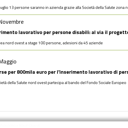
luglio 13 persone saranno in azienda grazie alla Società della Salute zona 
Novembre
rimento lavorativo per persone disabili: al via il proget
area nord ovest a stage 100 persone, adesioni da 45 aziende
Maggio
rse per 800mila euro per l'inserimento lavorativo di per
ietà della Salute nord ovest partecipa al bando del Fondo Sociale Europeo
a Fiorentina Nord-Ovest