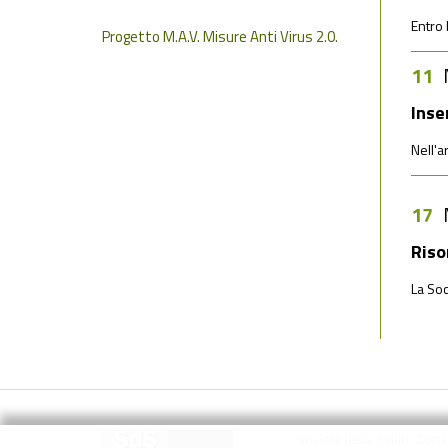
Entro 
Progetto M.A.V. Misure Anti Virus 2.0.
11
Inse
Nell'
17
Riso
La Soc
Società della Salute Zon