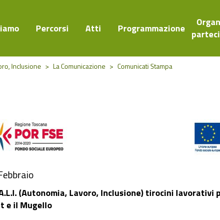
Organ
Siamo
Percorsi
Atti
Programmazione
partec
oro, Inclusione
>
La Comunicazione
>
Comunicati Stampa
Febbraio
A.L.I. (Autonomia, Lavoro, Inclusione) tirocini lavorativi
t e il Mugello