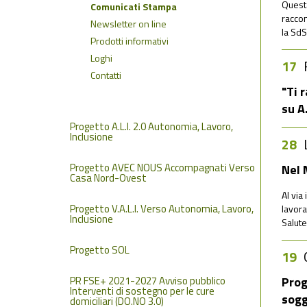
Questa
Comunicati Stampa
raccon
Newsletter on line
la SdS
Prodotti informativi
Loghi
17
Contatti
"Ti 
su A
Progetto A.L.I. 2.0 Autonomia, Lavoro,
Inclusione
28
Progetto AVEC NOUS Accompagnati Verso
Nel 
Casa Nord-Ovest
Al via
Progetto V.A.L.I. Verso Autonomia, Lavoro,
lavora
Inclusione
Salute
Progetto SOL
19
PR FSE+ 2021-2027 Avviso pubblico
Prog
Interventi di sostegno per le cure
sogg
domiciliari (DO.NO 3.0)