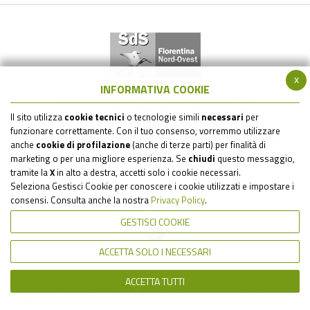
x
INFORMATIVA COOKIE
Società della Salute Zona Fiorentina Nord-Ovest
via Gramsci 561 - 50019 Sesto Fiorentino (FI)
Il sito utilizza
cookie tecnici
o tecnologie simili
necessari
per
C.F. - P.IVA : 05517820485
funzionare correttamente. Con il tuo consenso, vorremmo utilizzare
tel: 055 6930242 / 055 6930484 / 055 6930205 / e-mail:
anche
cookie di profilazione
(anche di terze parti) per finalità di
sds.firenzenordovest@uslcentro.toscana.it
marketing o per una migliore esperienza. Se
chiudi
questo messaggio,
tramite la
X
in alto a destra, accetti solo i cookie necessari.
Seleziona Gestisci Cookie per conoscere i cookie utilizzati e impostare i
consensi. Consulta anche la nostra
Privacy Policy
.
Seguici su:
GESTISCI COOKIE
ACCETTA SOLO I NECESSARI
ACCETTA TUTTI
Mappa del Sito
Privacy Policy
Cookie Policy
Contatti